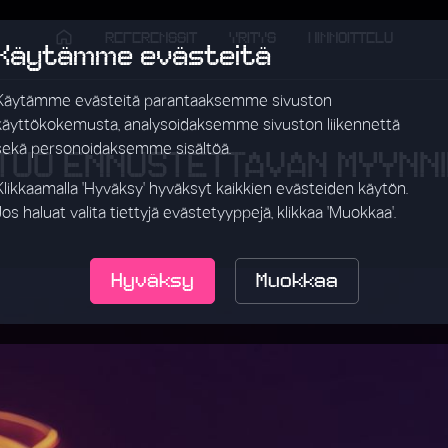
REFERENSSIT
YRITYS
HINNOITTELU
Käytämme evästeitä
Käytämme evästeitä parantaaksemme sivuston
käyttökokemusta, analysoidaksemme sivuston liikennettä
sekä personoidaksemme sisältöä.
 TUO ENNUSTETTAVAN MYYNN
Klikkaamalla 'Hyväksy' hyväksyt kaikkien evästeiden käytön.
Jos haluat valita tiettyjä evästetyyppejä, klikkaa 'Muokkaa'.
Hyväksy
Muokkaa