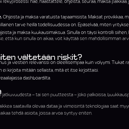
i rekyprosessi: hae, haastattele, ohjeista, seuraa, maksa palkkaa, 
.
Ohjeista ja maksa varatuista tapaamisista. Maksat provikkaa, mut
millainen tarve heillä todellisuudessa on. Epäselvää, miten yritykse
eista ja maksa kuukausimaksua. Sinulla on täysi kontrolli siihen, k
e, että kun sinulla on aikaa, voit käyttää sen mahdollisimman arv
ten vältetään riskit?
us ja viestien relevanssi on oleellisempaa kuin volyymi. Tiukat r
 kirjoita mitään sellaista, mitä et itse kirjoittaisi.
aaliajassa dashboardilta.
a
in jatkuvuudesta – tai sen puutteesta – joko palkoissa, buukkau
kea saatavilla olevaa dataa ja viimeisintä teknologiaa saat myynti
 aikaa tehdä asioita, joissa arvoa syntyy eniten.