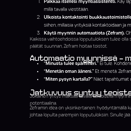
Palkkaa itsellesi myyntiassistentti.
Käy läp
millä tavalla viestitään.
Ulkoista kontaktointi buukkaustoimistolle
siihen, millaisia yrityksiä kontaktoidaan ja 
Käytä myynnin automaatiota (Zefram).
Ohj
Kaikissa vaihtoehdoissa lopputuloksen tulee olla s
päätät suunnan, Zefram hoitaa toistot.
Automaatio myynnissä - mi
“Minusta tulee spämmeri.”
Ei tule. Kohdenn
“Menetän oman ääneni.”
Et menetä. Zefram ei
“Miten pysyn kartalla?”
Näet tapahtumat re
Jatkuvuus syntyy teoist
Jokainen yritys maksaa tavalla tai toisella myynn
potentiaalina.
Zeframin idea on yksinkertainen: hyödyntämällä kaik
johtaa lopulta parempiin lopputuloksiin. Sinulle jää