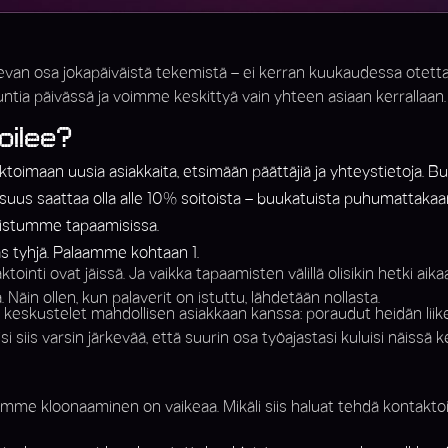
evan osa jokapäiväistä tekemistä – ei kerran kuukaudessa otettava 
tuntia päivässä ja voimme keskittyä vain yhteen asiaan kerrallaan.
oilee?
ktoimaan uusia asiakkaita, etsimään päättäjiä ja yhteystietoja
osuus saattaa olla alle 10% soitoista – buukatuista puhumattakaa
 istumme tapaamisissa.
as tyhjä. Palaamme kohtaan 1.
nti ovat jäissä. Ja vaikka tapaamisten välillä olisikin hetki aikaa,
 Näin ollen, kun palaverit on istuttu, lähdetään nollasta.
keskustelet mahdollisen asiakkaan kanssa: poraudut heidän liike
 siis varsin järkevää, että suurin osa työajastasi kuluisi näissä k
semme kloonaaminen on vaikeaa. Mikäli siis haluat tehdä kontaktoi