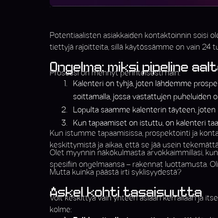
Potentiaalisten asiakkaiden kontaktoinnin soisi ol
tiettyjä rajoitteita, sillä käytössämme on vain 24 
Ongelma: miksi pipeline aalt
Prosessi on mennyt perinteisesti näin:
Kalenteri on tyhjä, joten lähdemme prospe
soittamalla, jossa vastattujen puheluiden 
Lopulta saamme kalenterin täyteen, joten
Kun tapaamiset on istuttu, on kalenteri ta
Kun istumme tapaamisissa, prospektointi ja kontaktoi
keskittymistä ja aikaa, että se jää usein tekemättä.
Olet myynnin näkökulmasta arvokkaimmillasi, kun 
spesifiin ongelmaansa – rakennat luottamusta. Olisi
Mutta kuinka päästä irti syklisyydestä?
Askel kohti tasaisuutta
Voit keskittyä vain yhteen asiaan kerrallaan ja it
kolme: