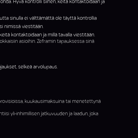
johda. Hyvä kontrolli siihen, keitä kontaktoidaan ja
ta sinulla ei välttämättä ole täyttä kontrollia
si nimissä viestitään.
eitä kontaktoidaan ja millä tavalla viestitään.
okkaisiin asioihin. Zeframin tapauksessa sinä
ajaukset, selkeä arvolupaus.
sprovisioissa, kuukausimaksuina tai menetettynä
isi yli-inhimillisen jatkuvuuden ja laadun, joka