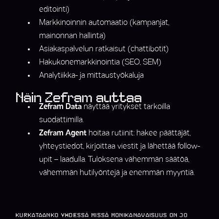
editointi)
Markkinoinnin automaatio (kampanjat,
mainonnan hallinta)
Asiakaspalvelun ratkaisut (chattibotit)
Hakukonemarkkinointia (SEO, SEM)
Analytiikka- ja mittaustyökaluja
Näin Zefram auttaa
Zefram Data
näyttää yritykset tarkoilla
suodattimilla.
Zefram Agent
hoitaa rutiinit: hakee päättäjät,
yhteystiedot, kirjoittaa viestit ja lähettää follow-
upit – laadulla. Tuloksena vähemmän säätöä,
vähemmän hutilyöntejä ja enemmän myyntiä.
KURKATAANKO YHDESSÄ MISSÄ MONIKANAVAISUUS ON JO