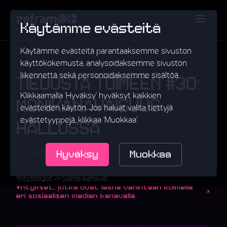
Käytämme evästeitä
Käytämme evästeitä parantaaksemme sivuston
käyttökokemusta, analysoidaksemme sivuston
liikennettä sekä personoidaksemme sisältöä.
TIEDOSTA TOIMEEN #30:
Klikkaamalla 'Hyväksy' hyväksyt kaikkien
MONIKANAVAISUUS
evästeiden käytön. Jos haluat valita tiettyjä
evästetyyppejä, klikkaa 'Muokkaa'.
HALLUSSA
Hyväksy
Muokkaa
•
27. toukokuuta 2025
Data
Yritystiedot -> Some-kanavat
Yritykset, jotka ovat läsnä vähintään kolmella
eri sosiaalisen median kanavalla.