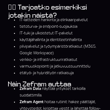
👉🏼 Tarjoatko esimerkiksi
jotakin näistä?
IT-laitteiden hankinta ja elinkaaripalvelut
tietoturva- ja endpoint-suojauksia
IT-tuki ja ulkoistetut IT-palvelut
käyttäjähallinta ja identiteetinhallinta
pilvipalvelut ja työympäristöratkaisut (M365,
Google Workspace)
verkko- ja infrastruktuuriratkaisut
varmuuskopiointi ja jatkuvuussuunnittelu
etätyö- ja hybridityön ratkaisuja
Näin Zefram auttaa
Zefram Data
näyttää yritykset tarkoilla
suodattimilla.
Zefram Agent
hoitaa rutiinit: hakee päättäjät,
yhteystiedot, kirjoittaa viestit ja lähettää follow-