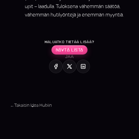
upit – laadulla. Tuloksena vähemmän säätöä,
vähemmän hutilyöntejä ja enemmän myyntiä.
HALUATKO TIETÄÄ LISÄÄ?
NÄYTÄ LISTA
JAA
Takaisin Idea Hubiin
←