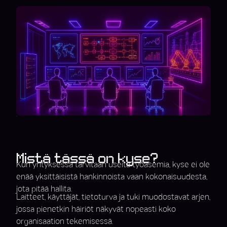
Mistä tässä on kyse?
Kun yrityksessä tarvitaan useita työasemia, kyse ei ole
enää yksittäisistä hankinnoista vaan kokonaisuudesta,
jota pitää hallita.
Laitteet, käyttäjät, tietoturva ja tuki muodostavat arjen,
jossa pienetkin häiriöt näkyvät nopeasti koko
organisaation tekemisessä.