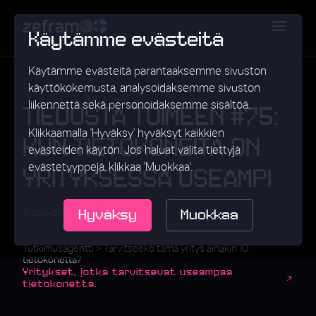
Käytämme evästeitä
Käytämme evästeitä parantaaksemme sivuston
käyttökokemusta, analysoidaksemme sivuston
liikennettä sekä personoidaksemme sisältöä.
TIEDOSTA TOIMEEN #75:
Klikkaamalla 'Hyväksy' hyväksyt kaikkien
KUN TIETOKONEITA ON
evästeiden käytön. Jos haluat valita tiettyjä
evästetyyppejä, klikkaa 'Muokkaa'.
YRITYKSESSÄ USEAMPI
Hyväksy
Muokkaa
•
4. toukokuuta 2026
Data
Tutkimusagentti > Tarvitseeko tämä yritys ainakin 10
tietokonetta?
Yritykset, jotka tarvitsevat useampaa
tietokonetta.