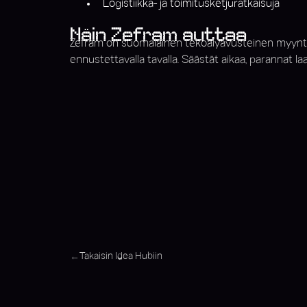
Logistiikka- ja toimitusketjuratkaisuja
Näin Zefram auttaa
Zefram on suomalainen tekoälyavusteinen myyntiassi
ennustettavalla tavalla. Säästät aikaa, parannat la
Takaisin Idea Hubiin
←