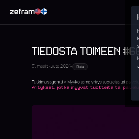
TIEDOSTA TOIMEEN #6
•
31. maaliskuuta 2026
Data
Tutkimusagentti > Myykö tämä yritys tuotteita tai palvelui
Yritykset, jotka myyvät tuotteita tai palveluit