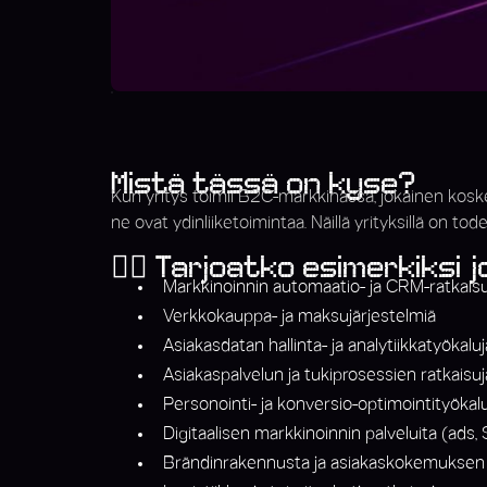
Mistä tässä on kyse?
Kun yritys toimii B2C-markkinassa, jokainen koske
ne ovat ydinliiketoimintaa. Näillä yrityksillä on t
👉🏼 Tarjoatko esimerkiksi 
Markkinoinnin automaatio- ja CRM-ratkaisu
Verkkokauppa- ja maksujärjestelmiä
Asiakasdatan hallinta- ja analytiikkatyökaluj
Asiakaspalvelun ja tukiprosessien ratkaisuja 
Personointi- ja konversio-optimointityökal
Digitaalisen markkinoinnin palveluita (ads, 
Brändinrakennusta ja asiakaskokemuksen 