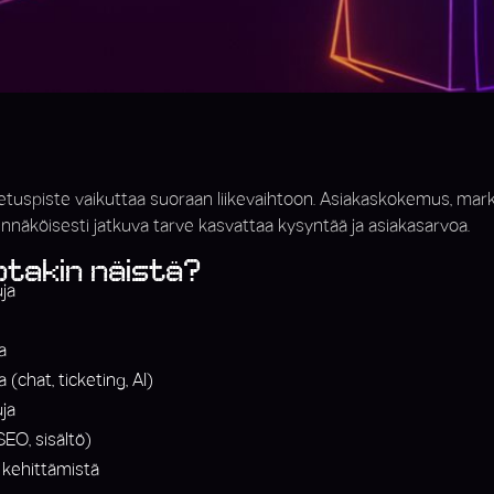
tuspiste vaikuttaa suoraan liikevaihtoon. Asiakaskokemus, markki
odennäköisesti jatkuva tarve kasvattaa kysyntää ja asiakasarvoa.
jotakin näistä?
ja
a
(chat, ticketing, AI)
uja
SEO, sisältö)
kehittämistä