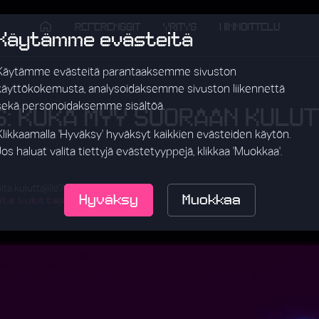
REFERENSSIT
YRITYS
HINNOITTELU
Käytämme evästeitä
Käytämme evästeitä parantaaksemme sivuston
käyttökokemusta, analysoidaksemme sivuston liikennettä
sekä personoidaksemme sisältöä.
6: KUKA MYY SUORAAN KULU
Klikkaamalla 'Hyväksy' hyväksyt kaikkien evästeiden käytön.
Jos haluat valita tiettyjä evästetyyppejä, klikkaa 'Muokkaa'.
ta kuluttajille?
Hyväksy
Muokkaa
a kuluttajille.