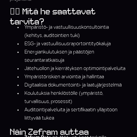
👉🏼 Mitä he saattavat
tarvita?
Ympäristö- ja vastuullisuuskonsultointia
(kehitys, auditointien tuki)
ESG- ja vastuullisuusraportointityökaluja
Energiankulutuksen ja päästöjen
seurantaratkaisuja
Jätehuollon ja kierrätyksen optimointipalveluita
Ympäristöriskien arviointia ja hallintaa
Digitaalisia dokumentointi- ja laatujärjestelmiä
Koulutuksia henkilöstölle (ympäristö,
turvallisuus, prosessit)
Auditointipalveluita ja sertifikaatin ylläpitoon
liittyvää tukea
Näin Zefram auttaa