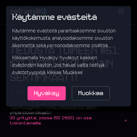
Käytämme evästeitä
Käytämme evästeitä parantaaksemme sivuston
käyttökokemusta, analysoidaksemme sivuston
liikennettä sekä personoidaksemme sisältöä.
TIEDOSTA TOIMEEN #51:
Klikkaamalla 'Hyväksy' hyväksyt kaikkien
ISO 14001 EI OLE VAIN
evästeiden käytön. Jos haluat valita tiettyjä
evästetyyppejä, klikkaa 'Muokkaa'.
SERTIFIKAATTI
Hyväksy
Muokkaa
•
27. tammikuuta 2026
Data
Tutkimusagentti -> Onko yrityksellä ISO 14001 -
ympäristösertifikaatti?
20 yritystä, joissa ISO 14001 on osa
toimintamallia.