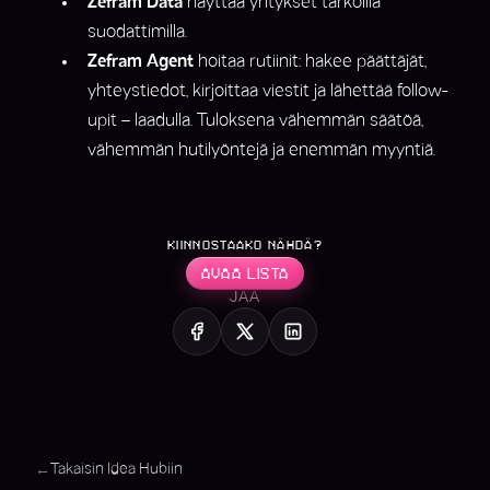
Zefram Data
näyttää yritykset tarkoilla
suodattimilla.
Zefram Agent
hoitaa rutiinit: hakee päättäjät,
yhteystiedot, kirjoittaa viestit ja lähettää follow-
upit – laadulla. Tuloksena vähemmän säätöä,
vähemmän hutilyöntejä ja enemmän myyntiä.
KIINNOSTAAKO NÄHDÄ?
AVAA LISTA
JAA
Takaisin Idea Hubiin
←