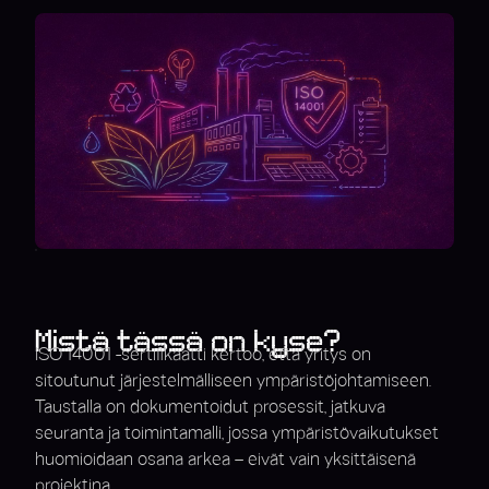
Mistä tässä on kyse?
ISO 14001 -sertifikaatti kertoo, että yritys on
sitoutunut järjestelmälliseen ympäristöjohtamiseen.
Taustalla on dokumentoidut prosessit, jatkuva
seuranta ja toimintamalli, jossa ympäristövaikutukset
huomioidaan osana arkea – eivät vain yksittäisenä
projektina.