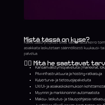
Mistä tässä on kyse?
Kaikki SaaS-yritykset eivät välttämättä kerro toimi
asiakkaita laskutetaan säännöllisesti kuukausi- ta
palvelua.
👉🏼 Mitä he saattavat tar
Kansainvälistymispalveluita (markkinat, lokal
Pilvi-infrastruktuuria ja hosting-ratkaisuja
Kyberturva- ja tietosuojapalveluita
UX/UI- ja asiakaskokemuksen kehittämistä
Myynnin ja markkinoinnin automaatiota
Maksu-, laskutus- ja tilauspohjaisia ratkaisu