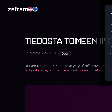
TIEDOSTA TOIMEEN #47
•
13. tammikuuta 2026
Data
Tutkimusagentti -> Kehittääkö yritys SaaS-palvelua?
20 yritystä, jotka todennäköisesti kehittävä