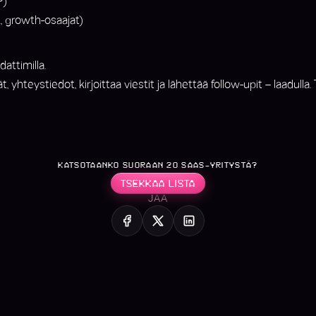
P)
t, growth-osaajat)
attimilla.
jät, yhteystiedot, kirjoittaa viestit ja lähettää follow-upit – la
KATSOTAANKO SUORAAN 20 SAAS-YRITYSTÄ?
TSEKKAA LISTA
JAA