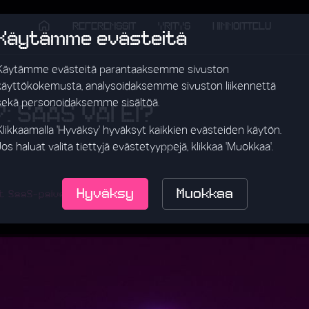
REFERENSSIT
YRITYS
HINNOITTELU
Käytämme evästeitä
Käytämme evästeitä parantaaksemme sivuston
käyttökokemusta, analysoidaksemme sivuston liikennettä
sekä personoidaksemme sisältöä.
: SAAS VAI EI?
Klikkaamalla 'Hyväksy' hyväksyt kaikkien evästeiden käytön.
Jos haluat valita tiettyjä evästetyyppejä, klikkaa 'Muokkaa'.
Hyväksy
Muokkaa
t SaaS-palvelua.