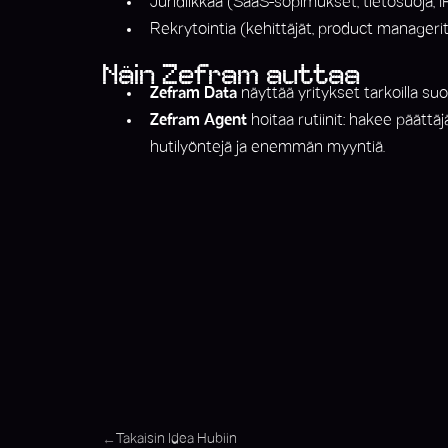
Juridiikkaa (SaaS-sopimukset, tietosuoja, I
Rekrytointia (kehittäjät, product manageri
Näin Zefram auttaa
Zefram Data
näyttää yritykset tarkoilla suod
Zefram Agent
hoitaa rutiinit: hakee päättä
hutilyöntejä ja enemmän myyntiä.
Takaisin Idea Hubiin
←