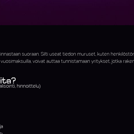
nnastaan suoraan. Silti useat tiedon muruset, kuten henkilöstörake
i vuosimaksuilla, voivat auttaa tunnistamaan yritykset, jotka rak
vita?
isointi, hinnoittelu)
ja