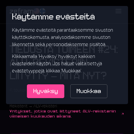
Käytämme evästeitä
Käytämme evästeitä parantaaksemme sivuston
käyttökokemusta, analysoidaksemme sivuston
liikennettä sekä personoidaksemme sisältöä.
TIEDOSTA TOIMEEN #24:
Klikkaamalla 'Hyväksy' hyväksyt kaikkien
ALV-REKISTERIIN
evästeiden käytön. Jos haluat valita tiettyjä
evästetyyppejä, klikkaa 'Muokkaa'.
LIITYTTY – MITÄ NYT?
Hyväksy
Muokkaa
•
6. toukokuuta 2025
Data
Rekisterit → ALV-rekisteri
Yritykset, jotka ovat liittyneet ALV-rekisteriin
viimeisen kuukauden aikana.