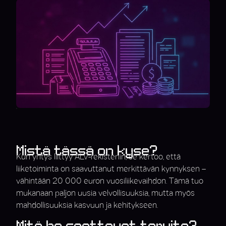
Mistä tässä on kyse?
Kun yritys liittyy ALV-rekisteriin, se kertoo, että
liiketoiminta on saavuttanut merkittävän kynnyksen –
vähintään 20 000 euron vuosiliikevaihdon. Tämä tuo
mukanaan paljon uusia velvollisuuksia, mutta myös
mahdollisuuksia kasvuun ja kehitykseen.