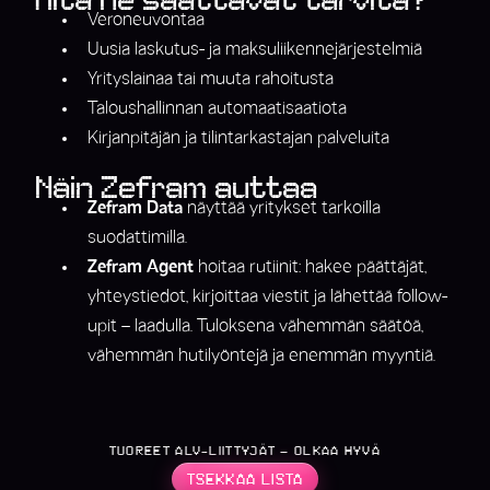
Mitä he saattavat tarvita?
Veroneuvontaa
Uusia laskutus- ja maksuliikennejärjestelmiä
Yrityslainaa tai muuta rahoitusta
Taloushallinnan automaatisaatiota
Kirjanpitäjän ja tilintarkastajan palveluita
Näin Zefram auttaa
Zefram Data
näyttää yritykset tarkoilla
suodattimilla.
Zefram Agent
hoitaa rutiinit: hakee päättäjät,
yhteystiedot, kirjoittaa viestit ja lähettää follow-
upit – laadulla. Tuloksena vähemmän säätöä,
vähemmän hutilyöntejä ja enemmän myyntiä.
TUOREET ALV-LIITTYJÄT – OLKAA HYVÄ
TSEKKAA LISTA